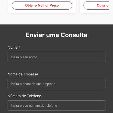
Obter o Melhor Preço
Obter o M
Enviar uma Consulta
Nome *
Nome da Empresa
Número de Telefone