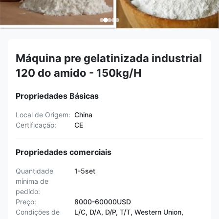
Máquina pre gelatinizada industrial
120 do amido - 150kg/H
Propriedades Básicas
Local de Origem:
China
Certificação:
CE
Propriedades comerciais
Quantidade
1-5set
mínima de
pedido:
Preço:
8000-60000USD
Condições de
L/C, D/A, D/P, T/T, Western Union,