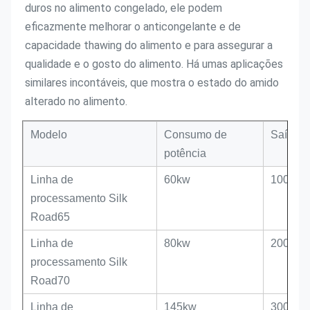
duros no alimento congelado, ele podem 
eficazmente melhorar o anticongelante e de 
capacidade thawing do alimento e para assegurar a 
qualidade e o gosto do alimento. Há umas aplicações 
similares incontáveis, que mostra o estado do amido 
alterado no alimento.
Modelo
Consumo de
Saída
potência
Linha de
60kw
100-150
processamento Silk
Road65
Linha de
80kw
200-250
processamento Silk
Road70
Linha de
145kw
300-500