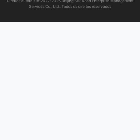
Direitos autorais © 2022-2026 Beijing Silk Road Enterprise Management
Services Co., Ltd.. Todos os direitos reservados