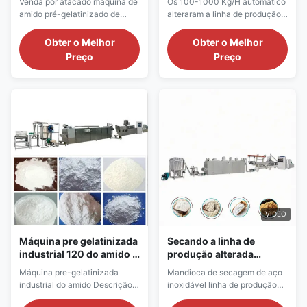
Venda por atacado máquina de
Os 100-1000 Kg/H automático
Segurança Não Tóxica
automática
amido pré-gelatinizado de
alteraram a linha de produção
segurança de alta qualidade da
do amido Evergy que salvar o
indústria não tóxica Descrição
equipamento alterado planta
Obter o Melhor
Obter o Melhor
do produto 一: O que é amido
de moedura alterado de aço
Preço
Preço
modificado? O amido
inoxidável automático alterado
modificado refere-se ao amido
do amido do amido da
comum que altera a estrutura
extrusora do alimento do amido
dos grânulos de amido por meio
Descrição do produto Modelo
de métodos físicos, químicos e
Poder instalado Consumo de
biológicos, ...
potência Capacidade ...
VIDEO
Máquina pre gelatinizada
Secando a linha de
industrial 120 do amido -
produção alterada
150kg/H
mandioca do amido de
Máquina pre-gelatinizada
Mandioca de secagem de aço
aço inoxidável
industrial do amido Descrição
inoxidável linha de produção
do produto Amido alterado em
alterada do amido Descrição