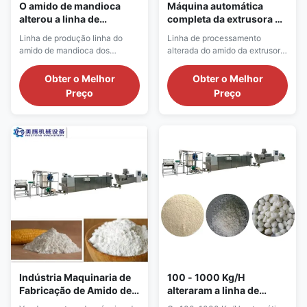
O amido de mandioca
Máquina automática
alterou a linha de
completa da extrusora do
produção cor de prata do
amido de aço inoxidável
Linha de produção linha do
Linha de processamento
amido
amido de mandioca dos
alterada do amido da extrusora
fabricantes de produção
do alimento do strach máquina
alterada do amido Linha de
automática completa
Obter o Melhor
Obter o Melhor
produção linha alterada do
Descrição do produto da linha
Preço
Preço
amido de mandioca dos
de processamento alterada do
fabricantes usos arroz, milho,
amido da extrusora do alimento
feijões e todos os tipos da
do strach máquina automática
produção do amido das grões
completa: A linha de
como matérias primas. Com
processamento alterada do
expulsar, inflando, secando,
amido da extrusora do alimento
esmagando ...
...
Indústria Maquinaria de
100 - 1000 Kg/H
Fabricação de Amido de
alteraram a linha de
Milho Pré-gelatinizado
produção do amido