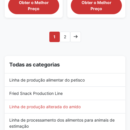
aplicações do alimento O
do produto mandioca de
Obter o Melhor
Obter o Melhor
amido alterado tem uma vasta
secagem de aço inoxidável da
Preço
Preço
gama de aplicações e pode ser
linha de produção alterada do
visto frequentemente em nossa
amido: A máquina alterada do
vida, com aplicações e
amido toma o amido do arroz, o
desenvolvimentos no papel, na
amido de batata, o amido de
matéria têxtil, no alimento, na
milho e o outro amido do cereal
1
2
construção e na ...
como matérias ...
Todas as categorias
Linha de produção alimentar do petisco
Fried Snack Production Line
Linha de produção alterada do amido
Linha de processamento dos alimentos para animais de
estimação