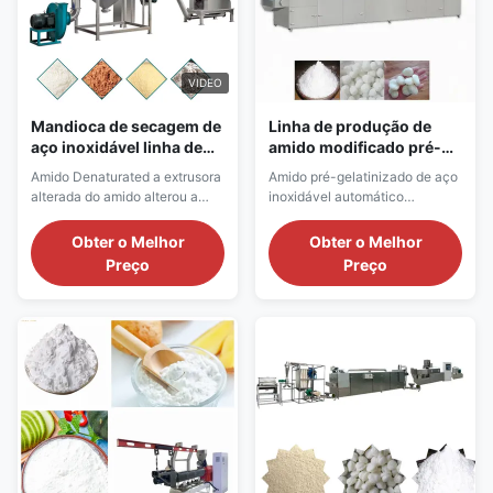
VIDEO
Mandioca de secagem de
Linha de produção de
aço inoxidável linha de
amido modificado pré-
produção alterada do
gelatinizado de grau
Amido Denaturated a extrusora
Amido pré-gelatinizado de aço
amido
alimentício
alterada do amido alterou a
inoxidável automático
linha de processamento do
industrial fazer máquinas
amido A descrição do produto
Descrição do produto A
Obter o Melhor
Obter o Melhor
amido Denaturated da
máquina industrial de amido
Preço
Preço
extrusora alterada do amido
pré-gelatinizado usa amido
alterou a linha de
natural barato, como amido de
processamento do amido: O
milho, amido de mandioca,
amido alterado é um agente
amido de tapioca, etc., como
eficaz e econômico da perda
materiais principais, através do
fluida na água - líquidos de furo
processo de tratamento de ...
...