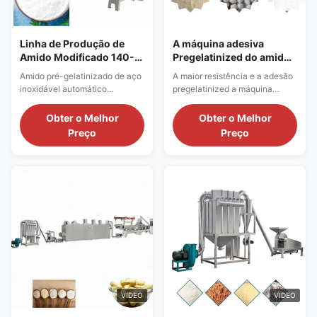
Linha de Produção de
A máquina adesiva
Amido Modificado 140-
Pregelatinized do amido
160 Kg/H, Máquinas de
maior a resistência e a
Amido pré-gelatinizado de aço
A maior resistência e a adesão
Amido de Milho
adesão
inoxidável automático
pregelatinized a máquina
industrial fazer máquinas
adesiva do amido A maior
Descrição do produto A
resistência e a adesão
Obter o Melhor
Obter o Melhor
máquina industrial de amido
pregelatinized a máquina
Preço
Preço
pré-gelatinizado usa amido
adesiva do amido Descrição do
natural barato, como amido de
produto Presentemente, as
milho, amido de mandioca,
extrusora do gêmeo-parafuso
amido de tapioca, etc., como
são usadas principalmente no
materiais principais, através do
mercado para produzir o amido
processo de tratamento de ...
alterado, com o processo ...
VIDEO
VIDEO