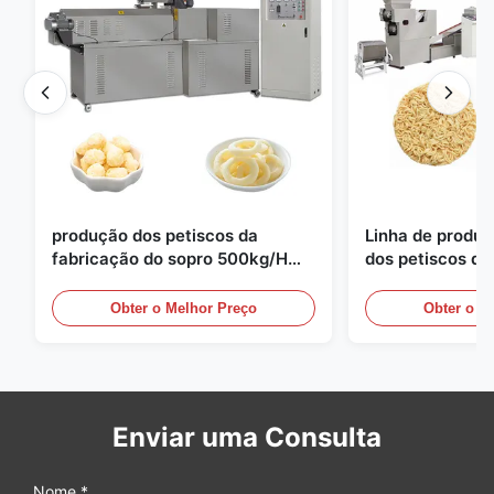
produção dos petiscos da
Linha de produ
fabricação do sopro 500kg/H
dos petiscos d
semi totalmente automático
imediato do di
Obter o Melhor Preço
Obter o M
Enviar uma Consulta
Nome *