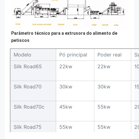
Parâmetro técnico para a extrusora do alimento de 
petiscos
Modelo
Pó principal
Poder real
S
Silk Road65
22kw
22kw
1
Silk Road70
30kw
30kw
1
Silk Road70c
45kw
55kw
2
Silk Road75
55kw
55kw
2