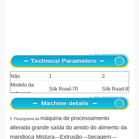
Não
1
2
Modelo da
Silk Road-70
Silk Road-85
extrusora
Capacidade
200-250kg/h
400-500kg/h
Combustível do
Elétrico/gás/Diesel/LPG
Elétrico/gás/Die
máquina de processamento
secador/frigideira
5.
Fluxograma da
alterada grande saída do amido do alimento da
Exigência da
24000*1500*2400mm
26000*3500*43
área
mandioca
Mistura---Extrusão---Secagem---
: