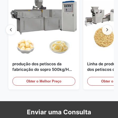
produção dos petiscos da
Linha de produ
fabricação do sopro 500kg/H
dos petiscos d
semi totalmente automático
imediato do di
Obter o Melhor Preço
Obter o M
Enviar uma Consulta